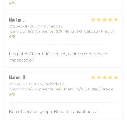
4
/5
Martin
L
2026-07-11
- 20:30 - Invitados 2
Servicio
:
5
/5
Ambiente
:
5
/5
Menú
:
5
/5
Calidad / Precio
:
4
/5
Les pâtes étaient délicieuses, cadre super, service
impeccable !
Marion
U
2026-06-30
- 20:15 - Invitados 2
Servicio
:
5
/5
Ambiente
:
4
/5
Menú
:
5
/5
Calidad / Precio
:
4
/5
Bon et service sympa. Beau restaurant aussi