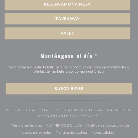
RESERVAR UNA MESA
TAKEAWAY
VALES
Manténgase al día
*
Suscríbase a nuestro boletín para recibir comunicaciones personalizadas y
ofertas de marketing por correo electrónico.
SUSCRIBIRSE
© 2026 BUCA DI BACCO — CREACIÓN DE PÁGINA WEB DE
((ABRE EN UNA 
RESTAURANTE CON
ZENCHEF
((abre en una nueva ventana))
((abre en una nueva ventana))
Menciones legales
TÉRMINOS DE USO
Política de protección de
((abre en una nueva ventana))
((abre en una nueva ventana
((abre en una
datos personales
Política de cookies
Accesibilidad