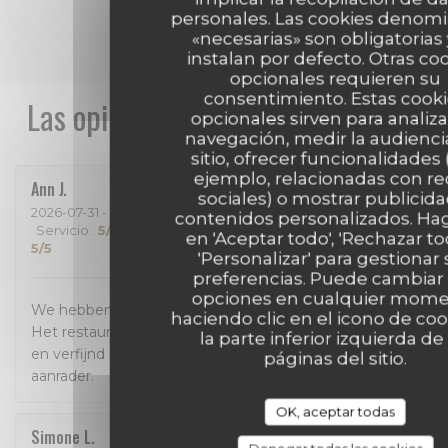
personales. Las cookies denom
«necesarias» son obligatorias 
instalan por defecto. Otras co
opcionales requieren su
consentimiento. Estas cook
Las opiniones de nuestros clientes
opcionales sirven para analiza
navegación, medir la audienci
sitio, ofrecer funcionalidades 
ejemplo, relacionadas con r
Ann
J
sociales) o mostrar publicida
2026-07-31
- 18:30 - Invitados 4
contenidos personalizados. Hag
Servicio
:
5
/5
Ambiente
:
5
/5
Menú
:
5
/5
Calidad / Precio
:
en 'Aceptar todo', 'Rechazar to
5
/5
'Personalizar' para gestionar
preferencias. Puede cambiar
opciones en cualquier mom
We hebben enorm genoten van een geweldig diner!
haciendo clic en el icono de co
Het restaurant is prachtig, het eten is bijzonder lekker
la parte inferior izquierda de 
en verfijnd en de bediening was perfect! Een absolute
páginas del sitio.
aanrader.
OK, aceptar todas
Simone
L