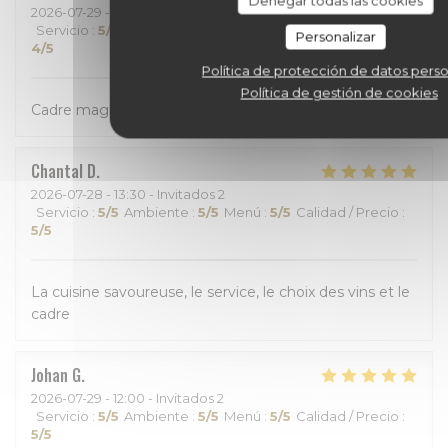
Denegar todas las cookies
2026-07-29
- 18:30 - Invitados 3
Servicio
:
5
/5
Ambiente
:
4
/5
Menú
:
4
/5
Calidad / Precio
:
Personalizar
4
/5
Política de protección de datos pers
Política de gestión de cookies
Cadre magnifique Avceuil chaleureux
Chantal
D
2026-07-28
- 13:30 - Invitados 2
Servicio
:
5
/5
Ambiente
:
5
/5
Menú
:
5
/5
Calidad / Precio
:
5
/5
La cuisine savoureuse, le service, le choix des vins et le
cadre
Johan
G
2026-07-29
- 12:00 - Invitados 2
Servicio
:
5
/5
Ambiente
:
5
/5
Menú
:
5
/5
Calidad / Precio
:
5
/5