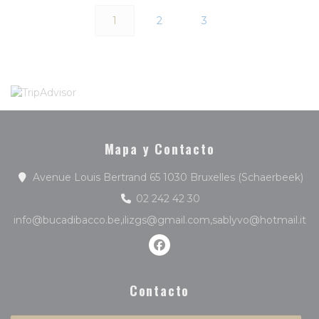
1
2
3
Mapa y Contacto
((a
Avenue Louis Bertrand 65 1030 Bruxelles (Schaerbeek)
02 242 42 30
info@bucadibacco.be,ilizgs@gmail.com,sablyvo@hotmail.it
Facebook ((abre en una nue
Contacto