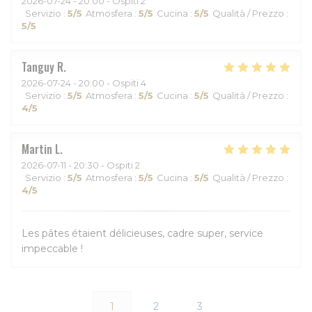
2026-07-24
- 20:00 - Ospiti 2
Servizio
:
5
/5
Atmosfera
:
5
/5
Cucina
:
5
/5
Qualità / Prezzo
:
5
/5
Tanguy
R
2026-07-24
- 20:00 - Ospiti 4
Servizio
:
5
/5
Atmosfera
:
5
/5
Cucina
:
5
/5
Qualità / Prezzo
:
4
/5
Martin
L
2026-07-11
- 20:30 - Ospiti 2
Servizio
:
5
/5
Atmosfera
:
5
/5
Cucina
:
5
/5
Qualità / Prezzo
:
4
/5
Les pâtes étaient délicieuses, cadre super, service
impeccable !
1
2
3