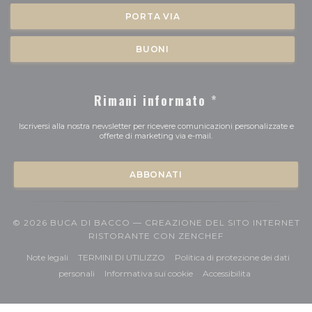
PORTA VIA
BUONI
Rimani informato
*
Iscriversi alla nostra newsletter per ricevere comunicazioni personalizzate e
offerte di marketing via e-mail.
ABBONATI
© 2026 BUCA DI BACCO — CREAZIONE DEL SITO INTERNET
((APRE UNA NUOV
RISTORANTE CON
ZENCHEF
((apre una nuova finestra))
((apre una nuova finestra))
Note legali
TERMINI DI UTILIZZO
Politica di protezione dei dati
((apre una nuova finestra))
((apre una nuova finestra))
((apre una nuov
personali
Informativa sui cookie
Accessibilita