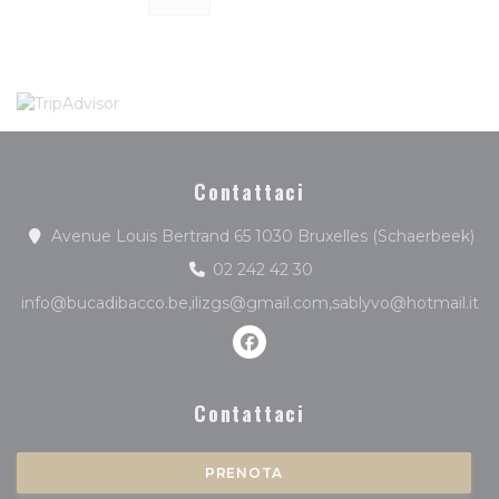
Contattaci
((a
Avenue Louis Bertrand 65 1030 Bruxelles (Schaerbeek)
02 242 42 30
info@bucadibacco.be,ilizgs@gmail.com,sablyvo@hotmail.it
Facebook ((apre una nuova f
Contattaci
PRENOTA