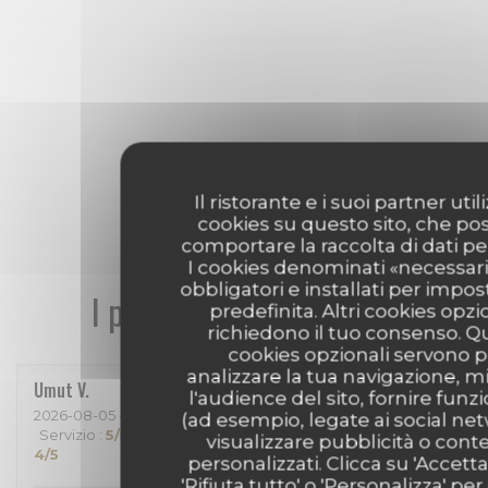
Il ristorante e i suoi partner uti
cookies su questo sito, che p
comportare la raccolta di dati pe
I cookies denominati «necessar
obbligatori e installati per impo
I pareri dei nostri clienti
predefinita. Altri cookies opzi
richiedono il tuo consenso. Q
cookies opzionali servono p
analizzare la tua navigazione, m
Umut
V
l'audience del sito, fornire funzi
2026-08-05
- 19:30 - Ospiti 2
(ad esempio, legate ai social ne
Servizio
:
5
/5
Atmosfera
:
5
/5
Cucina
:
5
/5
Qualità / Prezzo
:
visualizzare pubblicità o cont
4
/5
personalizzati. Clicca su 'Accetta 
'Rifiuta tutto' o 'Personalizza' per