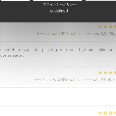
顧客の評価
プライバシーポリシー
undefined
サービス
:
5
/5
雰囲気
:
5
/5
メニュー
:
5
/5
品質-価格
r! Het restaurant is prachtig, het eten is bijzonder lekker en
lute aanrader.
サービス
:
5
/5
雰囲気
:
4
/5
メニュー
:
4
/5
品質-価格