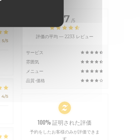
4.7
/5
評価の平均 —
2233 レビュー
:
5
/5
サービス
雰囲気
メニュー
品質-価格
:
4
/5
100% 証明された評価
予約をしたお客様のみが評価できま
す