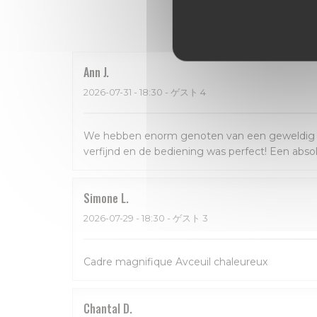
Ann
J
2026-07-31
- 18:30 - ゲスト 4
We hebben enorm genoten van een geweldig dine
verfijnd en de bediening was perfect! Een abso
Simone
L
2026-07-29
- 18:30 - ゲスト 3
Cadre magnifique Avceuil chaleureux
Chantal
D