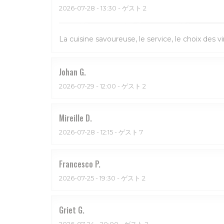
2026-07-28
- 13:30 - ゲスト 2
La cuisine savoureuse, le service, le choix des vi
Johan
G
2026-07-29
- 12:00 - ゲスト 2
Mireille
D
2026-07-28
- 12:15 - ゲスト 7
Francesco
P
2026-07-25
- 19:30 - ゲスト 2
Griet
G
2026-07-24
- 20:00 - ゲスト 2