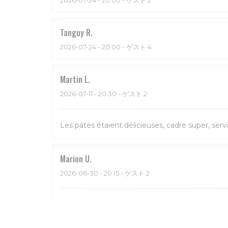
Tanguy
R
2026-07-24
- 20:00 - ゲスト 4
Martin
L
2026-07-11
- 20:30 - ゲスト 2
Les pâtes étaient délicieuses, cadre super, serv
Marion
U
2026-06-30
- 20:15 - ゲスト 2
Bon et service sympa. Beau restaurant aussi