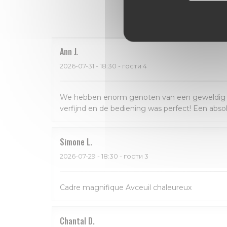
Оценки 
Ann
J
2026-07-31
- 18:30 - гости 4
We hebben enorm genoten van een geweldig dine
verfijnd en de bediening was perfect! Een abso
Simone
L
2026-07-29
- 18:30 - гости 3
Cadre magnifique Avceuil chaleureux
Chantal
D