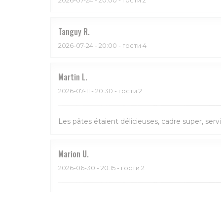
Tanguy
R
2026-07-24
- 20:00 - гости 4
Martin
L
2026-07-11
- 20:30 - гости 2
Les pâtes étaient délicieuses, cadre super, serv
Marion
U
2026-06-30
- 20:15 - гости 2
Bon et service sympa. Beau restaurant aussi