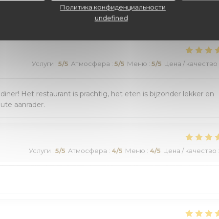
наших посетителей
Политика конфиденциальности
undefined
Услуги
:
5
/5
Атмосфера
:
5
/5
Меню
:
5
/5
Цена / качество
r! Het restaurant is prachtig, het eten is bijzonder lekker en
lute aanrader.
Услуги
:
5
/5
Атмосфера
:
4
/5
Меню
:
4
/5
Цена / качество