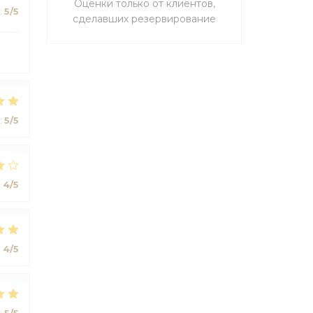
Оценки только от клиентов,
:
5
/5
сделавших резервирование
:
5
/5
:
4
/5
:
4
/5
:
5
/5