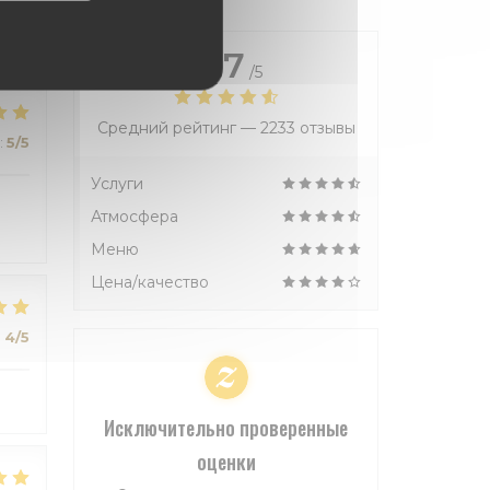
4.7
/5
Средний рейтинг —
2233 отзывы
:
5
/5
Услуги
Атмосфера
Меню
Цена/качество
:
4
/5
Исключительно проверенные
оценки