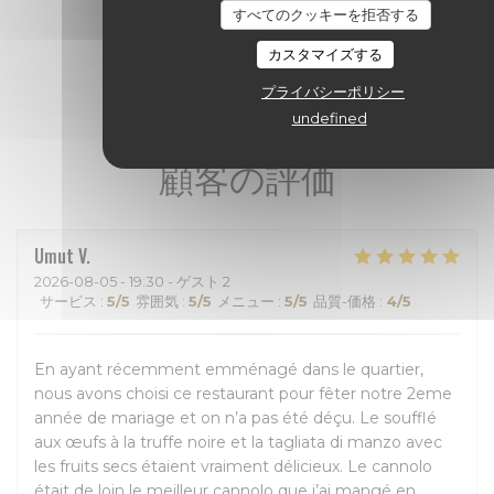
すべてのクッキーを拒否する
カスタマイズする
プライバシーポリシー
undefined
顧客の評価
Umut
V
2026-08-05
- 19:30 - ゲスト 2
サービス
:
5
/5
雰囲気
:
5
/5
メニュー
:
5
/5
品質-価格
:
4
/5
En ayant récemment emménagé dans le quartier,
nous avons choisi ce restaurant pour fêter notre 2eme
année de mariage et on n’a pas été déçu. Le soufflé
aux œufs à la truffe noire et la tagliata di manzo avec
les fruits secs étaient vraiment délicieux. Le cannolo
était de loin le meilleur cannolo que j’ai mangé en