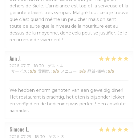
dehors de Sicile. L’ambiance est top et la serveuse et la
gérante étaient très sympas. Malgré tout cela je trouve
que c’est quand même un peu cher mais on sent
toute de suite que le niveau de la nourriture est au
dessus de la moyenne, donc cela peut se justifier. Je le
recommande vivement !
Ann
J
2026-07-31
- 18:30 - ゲスト 4
サービス
:
5
/5
雰囲気
:
5
/5
メニュー
:
5
/5
品質-価格
:
5
/5
We hebben enorm genoten van een geweldig diner!
Het restaurant is prachtig, het eten is bijzonder lekker
en verfijnd en de bediening was perfect! Een absolute
aanrader.
Simone
L
2026-07-29
- 18:30 - ゲスト 3