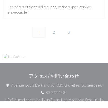
Les pâtes étaient délicieuses, cadre super, service
impeccable !
1
2
3
アクセス/お問い合わせ
(
Avenue Louis Bertrand 65 1030 Bruxelles (Schaerbeek)
02 242 42 30
info@bucadibacco.be,ilizgs@gmail.com,sablyvo@hotmail.it