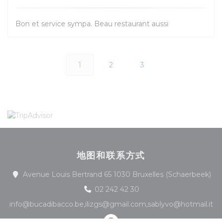
Bon et service sympa. Beau restaurant aussi
1
2
3
地图和联系方式
((
Avenue Louis Bertrand 65 1030 Bruxelles (Schaerbeek)
02 242 42 30
info@bucadibacco.be,ilizgs@gmail.com,sablyvo@hotmail.it