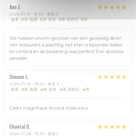
Ann
J
2026-07-31
- 18:30 - 来宾 4
服务
:
5
/5
氛围
:
5
/5
菜单
:
5
/5
质价比
:
5
/5
We hebben enorm genoten van een geweldig diner!
Het restaurant is prachtig, het eten is bijzonder lekker
en verfijnd en de bediening was perfect! Een absolute
aanrader.
Simone
L
2026-07-29
- 18:30 - 来宾 3
服务
:
5
/5
氛围
:
4
/5
菜单
:
4
/5
质价比
:
4
/5
Cadre magnifique Avceuil chaleureux
Chantal
D
2026-07-28
- 13:30 - 来宾 2