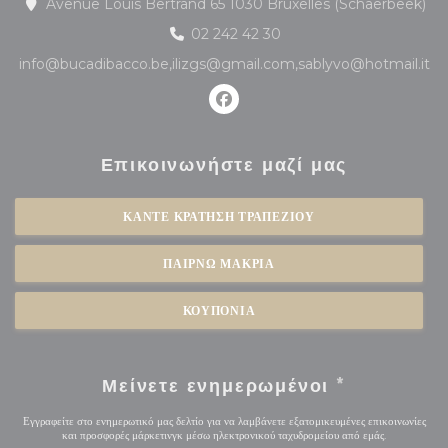
((α
Avenue Louis Bertrand 65 1030 Bruxelles (Schaerbeek)
02 242 42 30
info@bucadibacco.be,ilizgs@gmail.com,sablyvo@hotmail.it
Facebook ((ανοίγει σε νέο παρά
Επικοινωνήστε μαζί μας
ΚΆΝΤΕ ΚΡΆΤΗΣΗ ΤΡΑΠΕΖΙΟΎ
ΠΑΊΡΝΩ ΜΑΚΡΙΆ
ΚΟΥΠΌΝΙΑ
Μείνετε ενημερωμένοι
*
Εγγραφείτε στο ενημερωτικό μας δελτίο για να λαμβάνετε εξατομικευμένες επικοινωνίες
και προσφορές μάρκετινγκ μέσω ηλεκτρονικού ταχυδρομείου από εμάς.