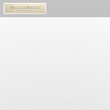
Πίνακας διαχείρισης "Μπισκότων" (Cookies)