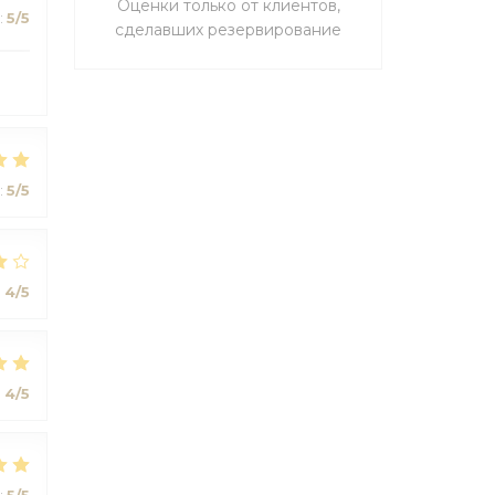
Оценки только от клиентов,
:
5
/5
сделавших резервирование
:
5
/5
:
4
/5
:
4
/5
:
5
/5