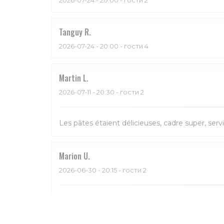
Tanguy
R
2026-07-24
- 20:00 - гости 4
Martin
L
2026-07-11
- 20:30 - гости 2
Les pâtes étaient délicieuses, cadre super, serv
Marion
U
2026-06-30
- 20:15 - гости 2
Bon et service sympa. Beau restaurant aussi