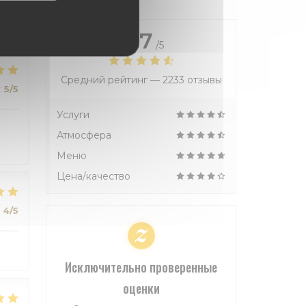
4.7
/5
Средний рейтинг —
2233 отзывы
:
5
/5
Услуги
Атмосфера
Меню
Цена/качество
:
4
/5
Исключительно проверенные
оценки