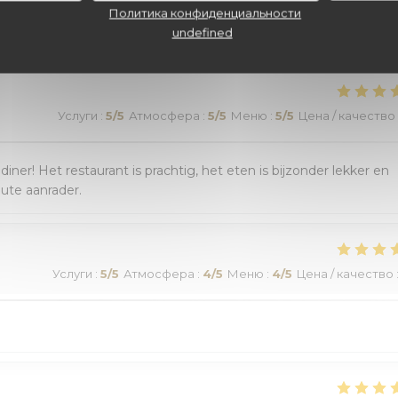
наших посетителей
Политика конфиденциальности
undefined
Услуги
:
5
/5
Атмосфера
:
5
/5
Меню
:
5
/5
Цена / качество
r! Het restaurant is prachtig, het eten is bijzonder lekker en
lute aanrader.
Услуги
:
5
/5
Атмосфера
:
4
/5
Меню
:
4
/5
Цена / качество