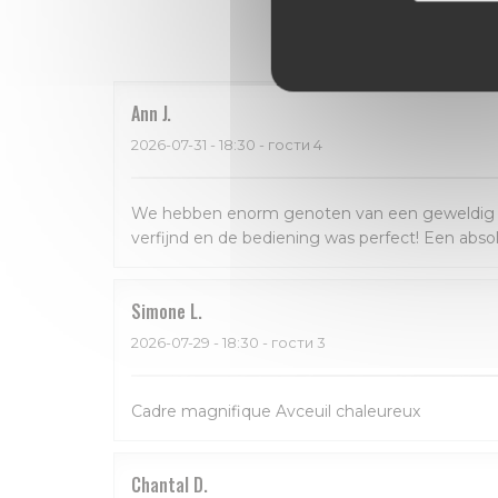
Оценки 
Ann
J
2026-07-31
- 18:30 - гости 4
We hebben enorm genoten van een geweldig dine
verfijnd en de bediening was perfect! Een abso
Simone
L
2026-07-29
- 18:30 - гости 3
Cadre magnifique Avceuil chaleureux
Chantal
D