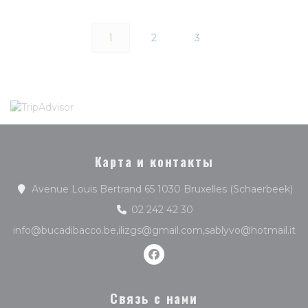
1
2
3
Карта и контакты
((о
Avenue Louis Bertrand 65 1030 Bruxelles (Schaerbeek)
02 242 42 30
info@bucadibacco.be,ilizgs@gmail.com,sablyvo@hotmail.it
Facebook ((открывается в 
Связь с нами