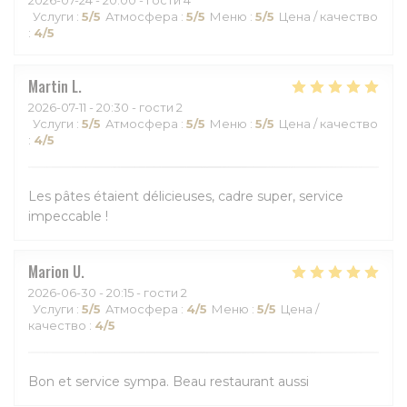
Услуги
:
5
/5
Атмосфера
:
5
/5
Меню
:
5
/5
Цена / качество
:
4
/5
Martin
L
2026-07-11
- 20:30 - гости 2
Услуги
:
5
/5
Атмосфера
:
5
/5
Меню
:
5
/5
Цена / качество
:
4
/5
Les pâtes étaient délicieuses, cadre super, service
impeccable !
Marion
U
2026-06-30
- 20:15 - гости 2
Услуги
:
5
/5
Атмосфера
:
4
/5
Меню
:
5
/5
Цена /
качество
:
4
/5
Bon et service sympa. Beau restaurant aussi