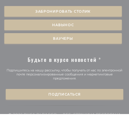
ЗАБРОНИРОВАТЬ СТОЛИК
НАВЫНОС
ВАУЧЕРЫ
Будьте в курсе новостей
*
Подпишитесь на нашу рассылку, чтобы получать от нас по электронной
почте персонализированные сообщения и маркетинговые
предложения.
ПОДПИСАТЬСЯ
© 2026 BUCA DI BACCO — ВЕБ-СТРАНИЦА РЕСТОРАНА
((ОТКРЫВАЕТСЯ В Н
СОЗДАНА
ZENCHEF
((открывается в 
Предупреждение об отказе от ответственности
УСЛОВИЯ