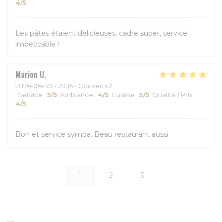
4
/5
Les pâtes étaient délicieuses, cadre super, service
impeccable !
Marion
U
2026-06-30
- 20:15 - Couverts 2
Service
:
5
/5
Ambiance
:
4
/5
Cuisine
:
5
/5
Qualité / Prix
:
4
/5
Bon et service sympa. Beau restaurant aussi
1
2
3