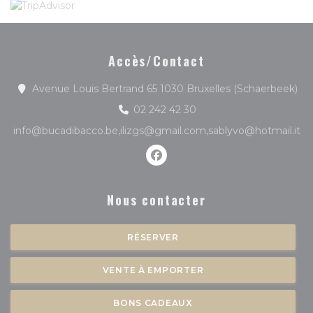
Accès/Contact
((o
Avenue Louis Bertrand 65 1030 Bruxelles (Schaerbeek)
02 242 42 30
info@bucadibacco.be,ilizgs@gmail.com,sablyvo@hotmail.it
Facebook ((ouvre une nouve
Nous contacter
RÉSERVER
VENTE À EMPORTER
BONS CADEAUX