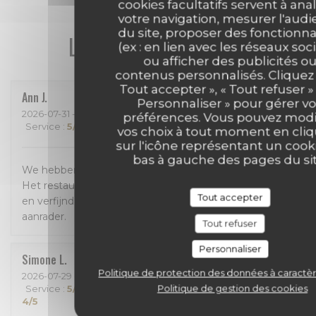
cookies facultatifs servent à ana
votre navigation, mesurer l'aud
du site, proposer des fonctionna
Les avis de nos clients
(ex : en lien avec les réseaux soc
ou afficher des publicités o
contenus personnalisés. Cliquez 
Tout accepter », « Tout refuser »
Ann
J
Personnaliser » pour gérer v
2026-07-31
- 18:30 - Couverts 4
préférences. Vous pouvez modi
Service
:
5
/5
Ambiance
:
5
/5
Cuisine
:
5
/5
Qualité / Prix
:
5
/5
vos choix à tout moment en cli
sur l'icône représentant un cook
bas à gauche des pages du sit
We hebben enorm genoten van een geweldig diner!
Het restaurant is prachtig, het eten is bijzonder lekker
Tout accepter
en verfijnd en de bediening was perfect! Een absolute
aanrader.
Tout refuser
Personnaliser
Simone
L
Politique de protection des données à caractè
2026-07-29
- 18:30 - Couverts 3
Politique de gestion des cookies
Service
:
5
/5
Ambiance
:
4
/5
Cuisine
:
4
/5
Qualité / Prix
:
4
/5