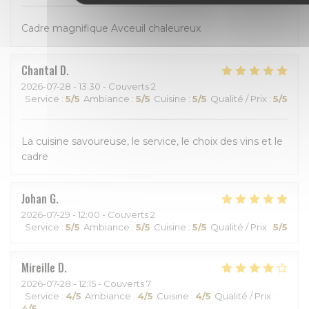
Cadre magnifique Avceuil chaleureux
Chantal
D
2026-07-28
- 13:30 - Couverts 2
Service
:
5
/5
Ambiance
:
5
/5
Cuisine
:
5
/5
Qualité / Prix
:
5
/5
La cuisine savoureuse, le service, le choix des vins et le
cadre
Johan
G
2026-07-29
- 12:00 - Couverts 2
Service
:
5
/5
Ambiance
:
5
/5
Cuisine
:
5
/5
Qualité / Prix
:
5
/5
Mireille
D
2026-07-28
- 12:15 - Couverts 7
Service
:
4
/5
Ambiance
:
4
/5
Cuisine
:
4
/5
Qualité / Prix
:
4
/5