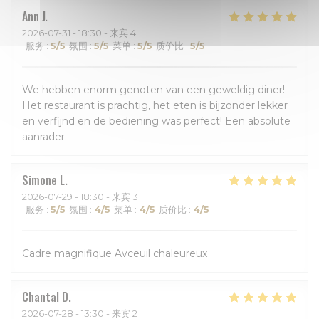
Ann
J
2026-07-31
- 18:30 - 来宾 4
服务
:
5
/5
氛围
:
5
/5
菜单
:
5
/5
质价比
:
5
/5
We hebben enorm genoten van een geweldig diner!
Het restaurant is prachtig, het eten is bijzonder lekker
en verfijnd en de bediening was perfect! Een absolute
aanrader.
Simone
L
2026-07-29
- 18:30 - 来宾 3
服务
:
5
/5
氛围
:
4
/5
菜单
:
4
/5
质价比
:
4
/5
Cadre magnifique Avceuil chaleureux
Chantal
D
2026-07-28
- 13:30 - 来宾 2