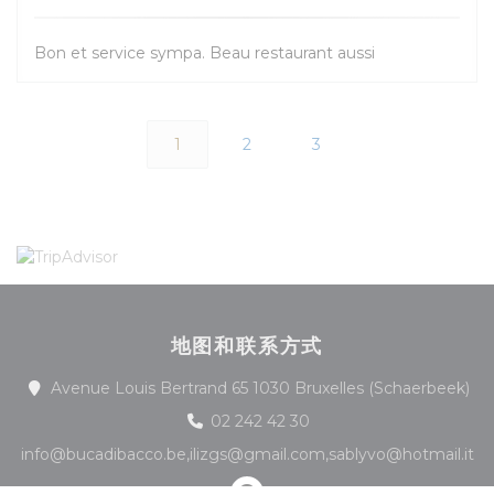
Bon et service sympa. Beau restaurant aussi
1
2
3
地图和联系方式
((
Avenue Louis Bertrand 65 1030 Bruxelles (Schaerbeek)
02 242 42 30
info@bucadibacco.be,ilizgs@gmail.com,sablyvo@hotmail.it