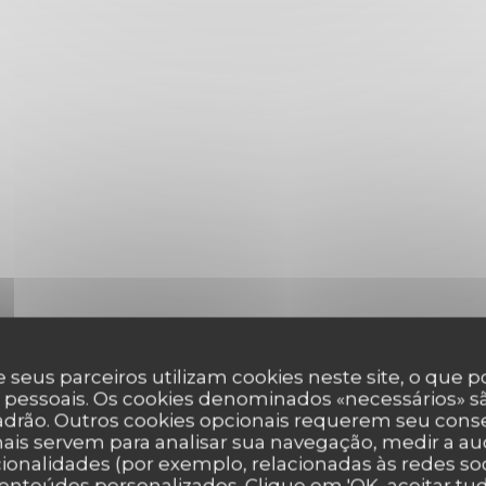
 seus parceiros utilizam cookies neste site, o que 
 pessoais. Os cookies denominados «necessários» sã
padrão. Outros cookies opcionais requerem seu cons
ais servem para analisar sua navegação, medir a aud
ionalidades (por exemplo, relacionadas às redes soci
onteúdos personalizados. Clique em 'OK, aceitar tudo