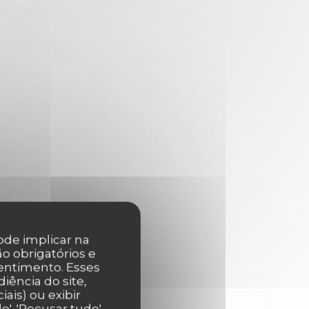
pode implicar na
o obrigatórios e
entimento. Esses
iência do site,
ais) ou exibir
', 'Recusar tudo'