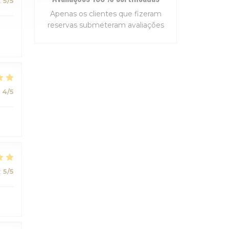
:
5
/5
Apenas os clientes que fizeram
reservas submeteram avaliações
:
4
/5
:
5
/5