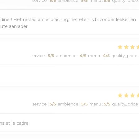
service
:
5
/5
ambience
:
5
/5
menu
:
5
/5
quality_price
r! Het restaurant is prachtig, het eten is bijzonder lekker en
lute aanrader.
service
:
5
/5
ambience
:
4
/5
menu
:
4
/5
quality_price
service
:
5
/5
ambience
:
5
/5
menu
:
5
/5
quality_price
ns et le cadre