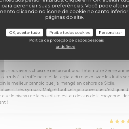
' para gerenciar suas preferências. Você pode altera
nto clicando no ícone de cookie no canto inferio
r_clients_following_booking
páginas do site.
OK, aceitar tudo
Proíbe todos cookies
Personalizar
Política de proteção de dados pessoais
undefined
service
:
5
/5
ambience
:
5
/5
menu
:
5
/5
quality_price
, nous avons choisi ce restaurant pour fêter notre 2eme anné
x œufs à la truffe noire et la tagliata di manzo avec les fruits se
loin le meilleur cannolo que j’ai mangé en dehors de Sicile.
 étaient très sympas. Malgré tout cela je trouve que c’est quand
que le niveau de la nourriture est au dessus de la moyenne, do
nt !