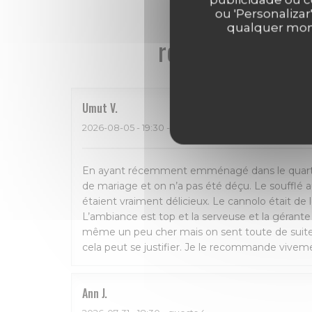
ou 'Personalizar
qualquer mome
reviews_from_ou
Umut
V
2026-08-05
- 19:30 - guests 2
En ayant récemment emménagé dans le quartier
de mariage et on n’a pas été déçu. Le soufflé au
étaient vraiment délicieux. Le cannolo était de 
L’ambiance est top et la serveuse et la gérante
même un peu cher mais on sent toute de suite 
cela peut se justifier. Je le recommande viveme
Ann
J