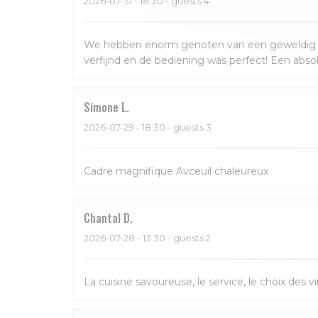
2026-07-31
- 18:30 - guests 4
We hebben enorm genoten van een geweldig dine
verfijnd en de bediening was perfect! Een abso
Simone
L
2026-07-29
- 18:30 - guests 3
Cadre magnifique Avceuil chaleureux
Chantal
D
2026-07-28
- 13:30 - guests 2
La cuisine savoureuse, le service, le choix des vi