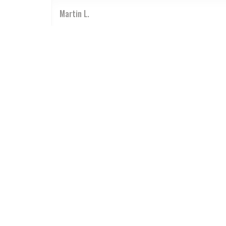
Martin
L
2026-07-11
- 20:30 - guests 2
Les pâtes étaient délicieuses, cadre super, serv