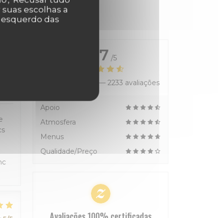
r suas escolhas a
r esquerdo das
4.7
/5
Avaliação média —
2233 avaliações
:
4
/5
Apoio
e
Atmosfera
cs
Menus
Qualidade/Preço
nc
Avaliações 100% certificadas