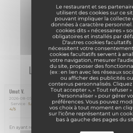
Le restaurant et ses partenair
utilisent des cookies sur ce sit
pouvant impliquer la collecte
données à caractère personnel.
cookies dits « nécessaires » so
obligatoires et installés par déf
D'autres cookies facultatifs
nécessitent votre consentement
cookies facultatifs servent à ana
votre navigation, mesurer l'aud
Les avis de nos clients
du site, proposer des fonctionna
(ex : en lien avec les réseaux soc
ou afficher des publicités o
contenus personnalisés. Cliquez 
Tout accepter », « Tout refuser »
Umut
V
Personnaliser » pour gérer v
2026-08-05
- 19:30 - Couverts 2
préférences. Vous pouvez modi
Service
:
5
/5
Ambiance
:
5
/5
Cuisine
:
5
/5
Qualité / Prix
:
vos choix à tout moment en cli
4
/5
sur l'icône représentant un cook
bas à gauche des pages du sit
En ayant récemment emménagé dans le quartier,