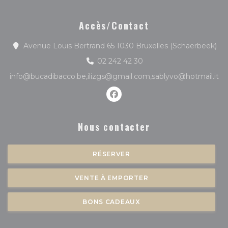
Accès/Contact
((o
Avenue Louis Bertrand 65 1030 Bruxelles (Schaerbeek)
02 242 42 30
info@bucadibacco.be,ilizgs@gmail.com,sablyvo@hotmail.it
Facebook ((ouvre une nouve
Nous contacter
RÉSERVER
VENTE À EMPORTER
BONS CADEAUX