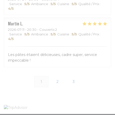
Service
:
5
/5
Ambiance
:
5
/5
Cuisine
:
5
/5
Qualité / Prix
:
4
/5
Martin
L
2026-07-11
- 20:30 - Couverts 2
Service
:
5
/5
Ambiance
:
5
/5
Cuisine
:
5
/5
Qualité / Prix
:
4
/5
Les pâtes étaient délicieuses, cadre super, service
impeccable !
1
2
3