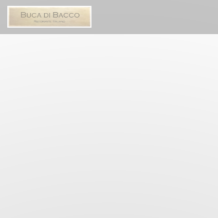
Πίνακας διαχείρισης "Μπισκότων" (Cookies)