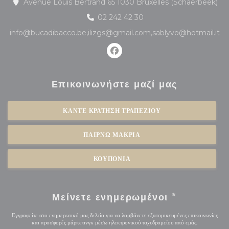
((α
Avenue Louis Bertrand 65 1030 Bruxelles (Schaerbeek)
02 242 42 30
info@bucadibacco.be,ilizgs@gmail.com,sablyvo@hotmail.it
Facebook ((ανοίγει σε νέο παρά
Επικοινωνήστε μαζί μας
ΚΆΝΤΕ ΚΡΆΤΗΣΗ ΤΡΑΠΕΖΙΟΎ
ΠΑΊΡΝΩ ΜΑΚΡΙΆ
ΚΟΥΠΌΝΙΑ
Μείνετε ενημερωμένοι
*
Εγγραφείτε στο ενημερωτικό μας δελτίο για να λαμβάνετε εξατομικευμένες επικοινωνίες
και προσφορές μάρκετινγκ μέσω ηλεκτρονικού ταχυδρομείου από εμάς.