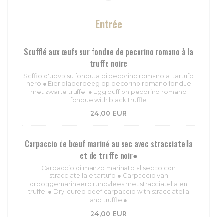
Entrée
Soufflé aux œufs sur fondue de pecorino romano à la
truffe noire
Soffio d'uovo su fonduta di pecorino romano al tartufo
nero ● Eier bladerdeeg op pecorino romano fondue
met zwarte truffel ● Egg puff on pecorino romano
fondue with black truffle
24,00 EUR
Carpaccio de bœuf mariné au sec avec stracciatella
et de truffe noir●
Carpaccio di manzo marinato al secco con
stracciatella e tartufo ● Carpaccio van
drooggemarineerd rundvlees met stracciatella en
truffel ● Dry-cured beef carpaccio with stracciatella
and truffle ●
24,00 EUR