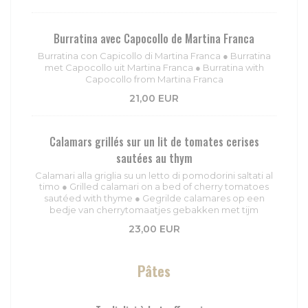
Burratina avec Capocollo de Martina Franca
Burratina con Capicollo di Martina Franca ● Burratina
met Capocollo uit Martina Franca ● Burratina with
Capocollo from Martina Franca
21,00 EUR
Calamars grillés sur un lit de tomates cerises
sautées au thym
Calamari alla griglia su un letto di pomodorini saltati al
timo ● Grilled calamari on a bed of cherry tomatoes
sautéed with thyme ● Gegrilde calamares op een
bedje van cherrytomaatjes gebakken met tijm
23,00 EUR
Pâtes