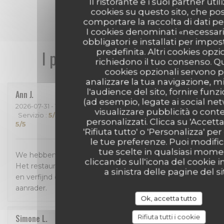
Il ristorante e i suoi partner uti
cookies su questo sito, che p
comportare la raccolta di dati pe
I cookies denominati «necessar
obbligatori e installati per impo
I pareri dei nostri clienti
predefinita. Altri cookies opzi
richiedono il tuo consenso. Q
cookies opzionali servono p
analizzare la tua navigazione, m
l'audience del sito, fornire funzi
Ann
J
(ad esempio, legate ai social ne
2026-07-31
- 18:30 - Ospiti 4
visualizzare pubblicità o cont
Servizio
:
5
/5
Atmosfera
:
5
/5
Cucina
:
5
/5
Qualità / Prezzo
:
personalizzati. Clicca su 'Accetta 
5
/5
'Rifiuta tutto' o 'Personalizza' per
le tue preferenze. Puoi modific
tue scelte in qualsiasi mom
We hebben enorm genoten van een geweldig diner!
cliccando sull'icona del cookie i
Het restaurant is prachtig, het eten is bijzonder lekker
a sinistra delle pagine del si
en verfijnd en de bediening was perfect! Een absolute
aanrader.
Ok, accetta tutto
Simone
L
Rifiuta tutti i cookie