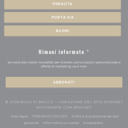
PRENOTA
PORTA VIA
BUONI
Rimani informato
*
Iscriversi alla nostra newsletter per ricevere comunicazioni personalizzate e
offerte di marketing via e-mail.
ABBONATI
© 2026 BUCA DI BACCO — CREAZIONE DEL SITO INTERNET
((APRE UNA NUOV
RISTORANTE CON
ZENCHEF
((apre una nuova finestra))
((apre una nuova finestra))
Note legali
TERMINI DI UTILIZZO
Politica di protezione dei dati
((apre una nuova finestra))
((apre una nuova finestra))
((apre una nuov
personali
Informativa sui cookie
Accessibilita