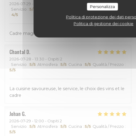
2026-07-29
- 18:30 - Ospiti 3
Personalizza
Servizio
:
5
/5
Atmosfera
:
4
/5
Cucina
:
4
/5
Qualità / Prezzo
:
4
/5
Politica di protezione dei dati perso
Politica di gestione dei cookie
Cadre magnifique Avceuil chaleureux
Chantal
D
2026-07-28
- 13:30 - Ospiti 2
Servizio
:
5
/5
Atmosfera
:
5
/5
Cucina
:
5
/5
Qualità / Prezzo
:
5
/5
La cuisine savoureuse, le service, le choix des vins et le
cadre
Johan
G
2026-07-29
- 12:00 - Ospiti 2
Servizio
:
5
/5
Atmosfera
:
5
/5
Cucina
:
5
/5
Qualità / Prezzo
:
5
/5