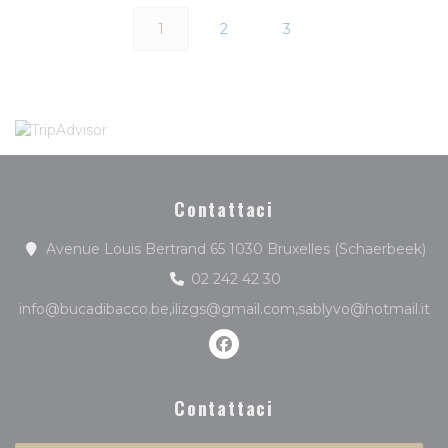
1
2
3
Contattaci
((a
Avenue Louis Bertrand 65 1030 Bruxelles (Schaerbeek)
02 242 42 30
info@bucadibacco.be,ilizgs@gmail.com,sablyvo@hotmail.it
Facebook ((apre una nuova f
Contattaci