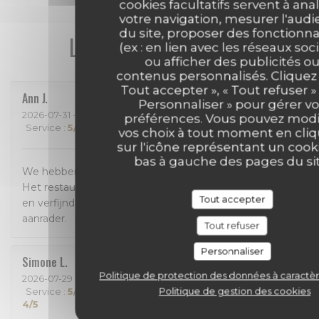
cookies facultatifs servent à ana
votre navigation, mesurer l'aud
du site, proposer des fonctionna
Les avis de nos clients
(ex : en lien avec les réseaux soc
ou afficher des publicités o
contenus personnalisés. Cliquez 
Tout accepter », « Tout refuser »
Ann
J
Personnaliser » pour gérer v
2026-07-31
- 18:30 - Couverts 4
préférences. Vous pouvez modi
Service
:
5
/5
Ambiance
:
5
/5
Cuisine
:
5
/5
Qualité / Prix
:
5
/5
vos choix à tout moment en cli
sur l'icône représentant un cook
bas à gauche des pages du sit
We hebben enorm genoten van een geweldig diner!
Het restaurant is prachtig, het eten is bijzonder lekker
Tout accepter
en verfijnd en de bediening was perfect! Een absolute
aanrader.
Tout refuser
Personnaliser
Simone
L
Politique de protection des données à caractè
2026-07-29
- 18:30 - Couverts 3
Politique de gestion des cookies
Service
:
5
/5
Ambiance
:
4
/5
Cuisine
:
4
/5
Qualité / Prix
:
4
/5