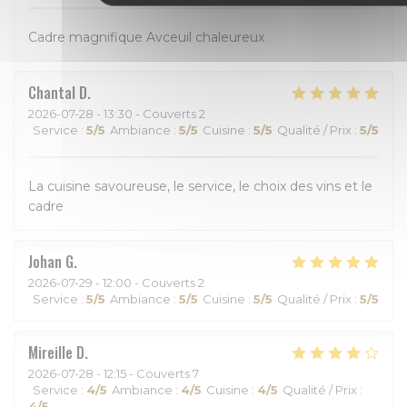
Cadre magnifique Avceuil chaleureux
Chantal
D
2026-07-28
- 13:30 - Couverts 2
Service
:
5
/5
Ambiance
:
5
/5
Cuisine
:
5
/5
Qualité / Prix
:
5
/5
La cuisine savoureuse, le service, le choix des vins et le
cadre
Johan
G
2026-07-29
- 12:00 - Couverts 2
Service
:
5
/5
Ambiance
:
5
/5
Cuisine
:
5
/5
Qualité / Prix
:
5
/5
Mireille
D
2026-07-28
- 12:15 - Couverts 7
Service
:
4
/5
Ambiance
:
4
/5
Cuisine
:
4
/5
Qualité / Prix
:
4
/5