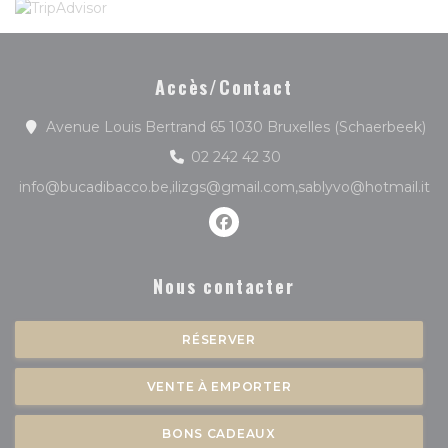
Accès/Contact
((o
Avenue Louis Bertrand 65 1030 Bruxelles (Schaerbeek)
02 242 42 30
info@bucadibacco.be,ilizgs@gmail.com,sablyvo@hotmail.it
Facebook ((ouvre une nouve
Nous contacter
RÉSERVER
VENTE À EMPORTER
BONS CADEAUX