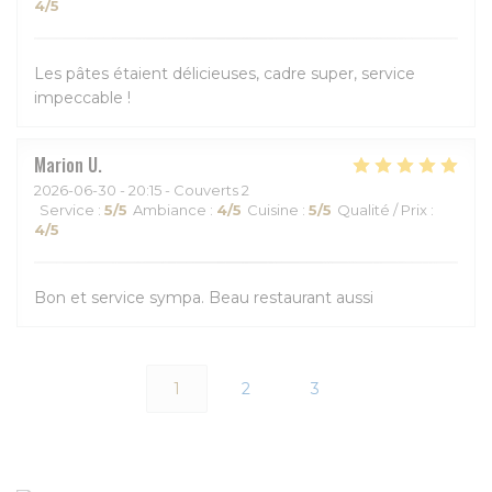
4
/5
Les pâtes étaient délicieuses, cadre super, service
impeccable !
Marion
U
2026-06-30
- 20:15 - Couverts 2
Service
:
5
/5
Ambiance
:
4
/5
Cuisine
:
5
/5
Qualité / Prix
:
4
/5
Bon et service sympa. Beau restaurant aussi
1
2
3