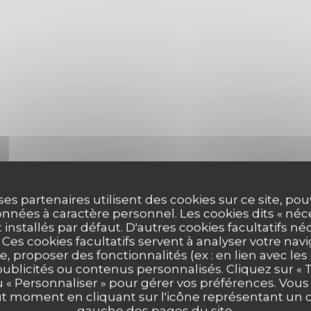
ses partenaires utilisent des cookies sur ce site, po
nnées à caractère personnel. Les cookies dits « néc
t installés par défaut. D'autres cookies facultatifs né
es cookies facultatifs servent à analyser votre nav
e, proposer des fonctionnalités (ex : en lien avec le
publicités ou contenus personnalisés. Cliquez sur « T
u « Personnaliser » pour gérer vos préférences. Vou
Menu Lunch
ut moment en cliquant sur l'icône représentant un 
gauche des pages du site.