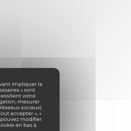
uvant impliquer la
essaires » sont
cessitent votre
igation, mesurer
s réseaux sociaux)
out accepter », «
s pouvez modifier
cookie en bas à