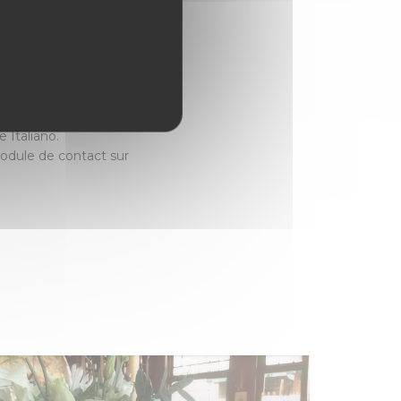
taurant propose des
é.
 le menu de notre
 Italiano.
module de contact sur