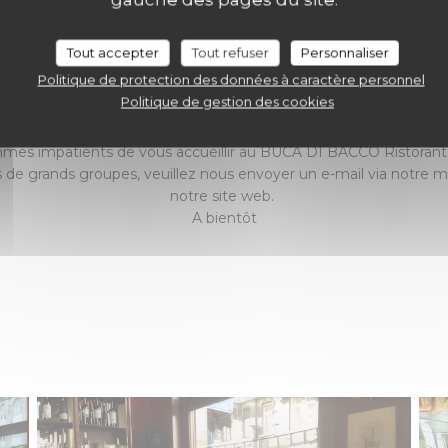
Cher client,
 informer que chaque semaine, du mardi au vendredi, notre res
Tout accepter
Tout refuser
Personnaliser
ormules de déjeuner composées de : Entrée, plat principal et caf
Politique de protection des données à caractère personnel
Prix : 24,50
Politique de gestion des cookies
galement tous les jours la proposition du chef Salvatore Orza et
restaurant.
es impatients de vous accueillir au BUCA DI BACCO Ristorante
s de grands groupes, veuillez nous envoyer un e-mail via notre 
notre site web.
A bientôt