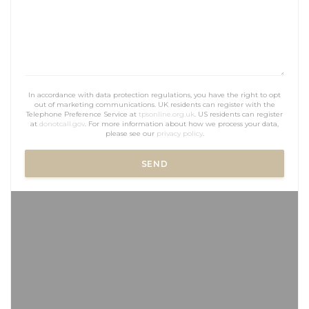
In accordance with data protection regulations, you have the right to opt
out of marketing communications. UK residents can register with the
Telephone Preference Service at
tpsonline.org.uk
. US residents can register
at
donotcall.gov
. For more information about how we process your data,
please see our
privacy policy
.