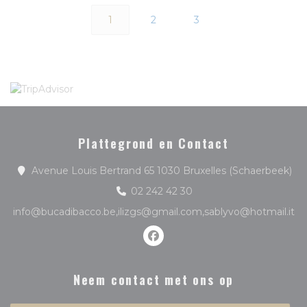
1
2
3
Plattegrond en Contact
((o
Avenue Louis Bertrand 65 1030 Bruxelles (Schaerbeek)
02 242 42 30
info@bucadibacco.be,ilizgs@gmail.com,sablyvo@hotmail.it
Facebook ((opent in een ni
Neem contact met ons op