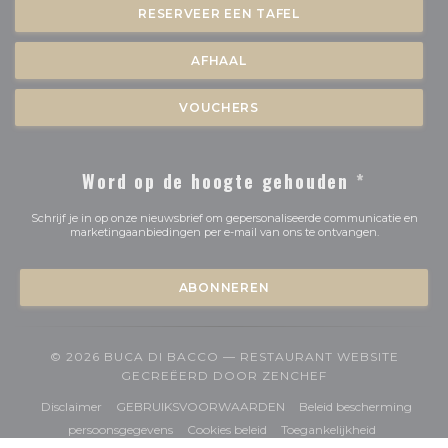
RESERVEER EEN TAFEL
AFHAAL
VOUCHERS
Word op de hoogte gehouden
*
Schrijf je in op onze nieuwsbrief om gepersonaliseerde communicatie en
marketingaanbiedingen per e-mail van ons te ontvangen.
ABONNEREN
© 2026 BUCA DI BACCO — RESTAURANT WEBSITE
((OPENT IN EEN 
GECREËERD DOOR
ZENCHEF
((opent in een nieuw venster))
((opent in een nieuw venster
Disclaimer
GEBRUIKSVOORWAARDEN
Beleid bescherming
((opent in een nieuw venster))
((opent in een nieuw venster))
((opent in e
persoonsgegevens
Cookies beleid
Toegankelijkheid