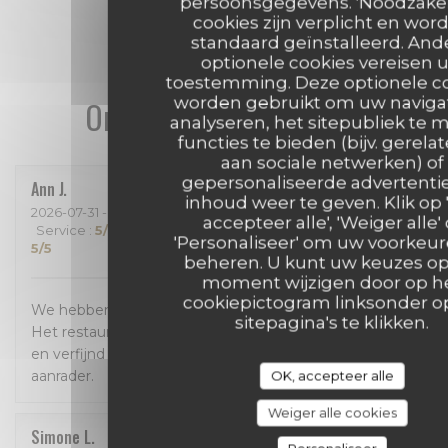
persoonsgegevens. 'Noodzakeli
cookies zijn verplicht en wor
standaard geïnstalleerd. And
optionele cookies vereisen 
toestemming. Deze optionele c
worden gebruikt om uw navigat
Onze gastbeoordelingen
analyseren, het sitepubliek te 
functies te bieden (bijv. gerela
aan sociale netwerken) of
gepersonaliseerde advertentie
Ann
J
inhoud weer te geven. Klik op 
2026-07-31
- 18:30 - Gasten 4
accepteer alle', 'Weiger alle' 
Service
:
5
/5
Atmosfeer
:
5
/5
Keuken
:
5
/5
Kwaliteit / Prijs
:
'Personaliseer' om uw voorkeur
5
/5
beheren. U kunt uw keuzes op
moment wijzigen door op h
cookiepictogram linksonder o
We hebben enorm genoten van een geweldig diner!
sitepagina's te klikken.
Het restaurant is prachtig, het eten is bijzonder lekker
en verfijnd en de bediening was perfect! Een absolute
aanrader.
OK, accepteer alle
Weiger alle cookies
Simone
L