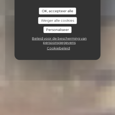
OK, accepteer alle
Weiger alle cookies
Personaliseer
Beleid voor de bescherming van
persoonsgegevens
Cookiebeleid