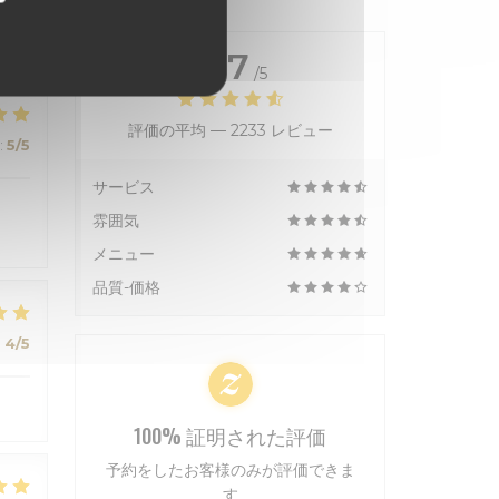
4.7
/5
評価の平均 —
2233 レビュー
:
5
/5
サービス
雰囲気
メニュー
品質-価格
:
4
/5
100% 証明された評価
予約をしたお客様のみが評価できま
す