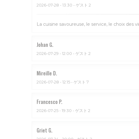
2026-07-28
- 13:30 - ゲスト 2
La cuisine savoureuse, le service, le choix des vi
Johan
G
2026-07-29
- 12:00 - ゲスト 2
Mireille
D
2026-07-28
- 12:15 - ゲスト 7
Francesco
P
2026-07-25
- 19:30 - ゲスト 2
Griet
G
2026-07-24
- 20:00 - ゲスト 2