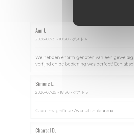
Ann
J
2026-07-31
- 18:30 - ゲスト 4
We hebben enorm genoten van een geweldig dine
verfijnd en de bediening was perfect! Een abso
Simone
L
2026-07-29
- 18:30 - ゲスト 3
Cadre magnifique Avceuil chaleureux
Chantal
D