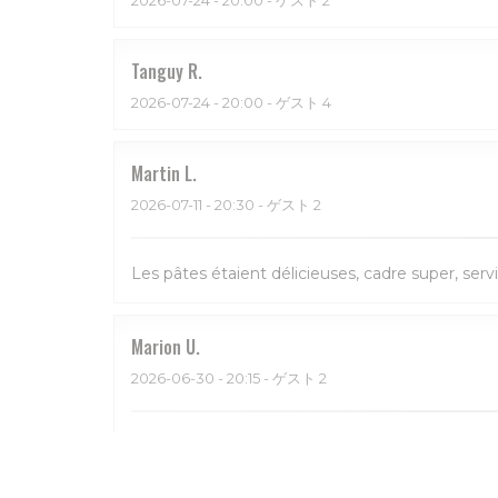
Tanguy
R
2026-07-24
- 20:00 - ゲスト 4
Martin
L
2026-07-11
- 20:30 - ゲスト 2
Les pâtes étaient délicieuses, cadre super, serv
Marion
U
2026-06-30
- 20:15 - ゲスト 2
Bon et service sympa. Beau restaurant aussi