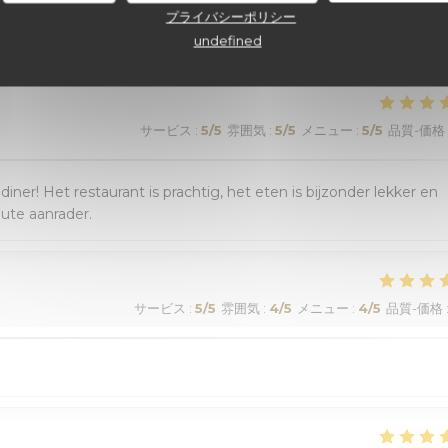
顧客の評価
プライバシーポリシー
undefined
サービス
:
5
/5
雰囲気
:
5
/5
メニュー
:
5
/5
品質-価格
r! Het restaurant is prachtig, het eten is bijzonder lekker en
lute aanrader.
サービス
:
5
/5
雰囲気
:
4
/5
メニュー
:
4
/5
品質-価格