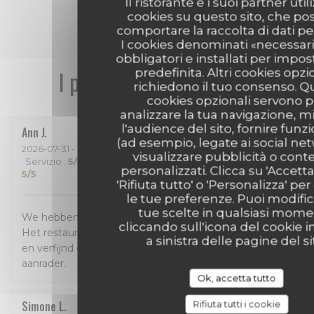
Il ristorante e i suoi partner uti
cookies su questo sito, che p
comportare la raccolta di dati pe
I cookies denominati «necessar
obbligatori e installati per impo
I pareri dei nostri clienti
predefinita. Altri cookies opzi
richiedono il tuo consenso. Q
cookies opzionali servono p
analizzare la tua navigazione, m
l'audience del sito, fornire funzi
Ann
J
(ad esempio, legate ai social ne
2026-07-31
- 18:30 - Ospiti 4
visualizzare pubblicità o cont
Servizio
:
5
/5
Atmosfera
:
5
/5
Cucina
:
5
/5
Qualità / Prezzo
:
personalizzati. Clicca su 'Accetta 
5
/5
'Rifiuta tutto' o 'Personalizza' per
le tue preferenze. Puoi modific
tue scelte in qualsiasi mom
We hebben enorm genoten van een geweldig diner!
cliccando sull'icona del cookie i
Het restaurant is prachtig, het eten is bijzonder lekker
a sinistra delle pagine del si
en verfijnd en de bediening was perfect! Een absolute
aanrader.
Ok, accetta tutto
Simone
L
Rifiuta tutti i cookie