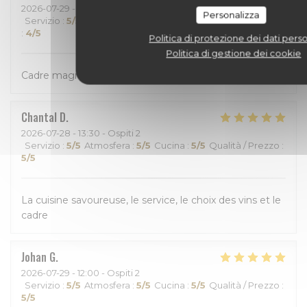
2026-07-29
- 18:30 - Ospiti 3
Personalizza
Servizio
:
5
/5
Atmosfera
:
4
/5
Cucina
:
4
/5
Qualità / Prezzo
:
4
/5
Politica di protezione dei dati perso
Politica di gestione dei cookie
Cadre magnifique Avceuil chaleureux
Chantal
D
2026-07-28
- 13:30 - Ospiti 2
Servizio
:
5
/5
Atmosfera
:
5
/5
Cucina
:
5
/5
Qualità / Prezzo
:
5
/5
La cuisine savoureuse, le service, le choix des vins et le
cadre
Johan
G
2026-07-29
- 12:00 - Ospiti 2
Servizio
:
5
/5
Atmosfera
:
5
/5
Cucina
:
5
/5
Qualità / Prezzo
:
5
/5