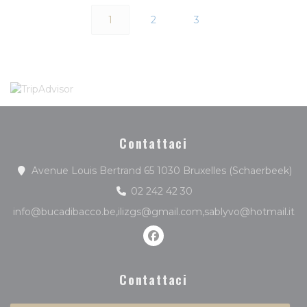
1
2
3
Contattaci
((a
Avenue Louis Bertrand 65 1030 Bruxelles (Schaerbeek)
02 242 42 30
info@bucadibacco.be,ilizgs@gmail.com,sablyvo@hotmail.it
Facebook ((apre una nuova f
Contattaci