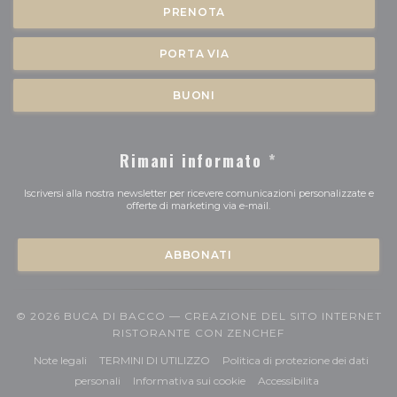
PRENOTA
PORTA VIA
BUONI
Rimani informato
*
Iscriversi alla nostra newsletter per ricevere comunicazioni personalizzate e
offerte di marketing via e-mail.
ABBONATI
© 2026 BUCA DI BACCO — CREAZIONE DEL SITO INTERNET
((APRE UNA NUOV
RISTORANTE CON
ZENCHEF
((apre una nuova finestra))
((apre una nuova finestra))
Note legali
TERMINI DI UTILIZZO
Politica di protezione dei dati
((apre una nuova finestra))
((apre una nuova finestra))
((apre una nuov
personali
Informativa sui cookie
Accessibilita