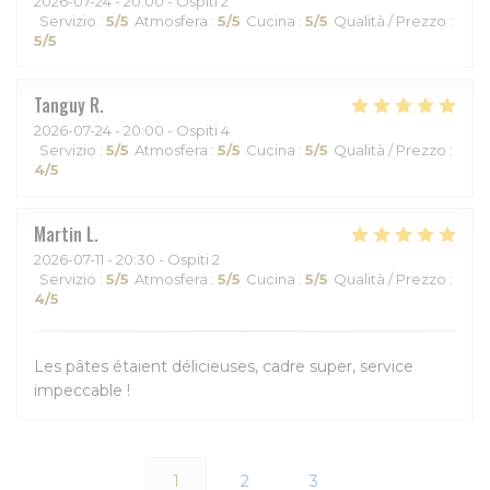
2026-07-24
- 20:00 - Ospiti 2
Servizio
:
5
/5
Atmosfera
:
5
/5
Cucina
:
5
/5
Qualità / Prezzo
:
5
/5
Tanguy
R
2026-07-24
- 20:00 - Ospiti 4
Servizio
:
5
/5
Atmosfera
:
5
/5
Cucina
:
5
/5
Qualità / Prezzo
:
4
/5
Martin
L
2026-07-11
- 20:30 - Ospiti 2
Servizio
:
5
/5
Atmosfera
:
5
/5
Cucina
:
5
/5
Qualità / Prezzo
:
4
/5
Les pâtes étaient délicieuses, cadre super, service
impeccable !
1
2
3