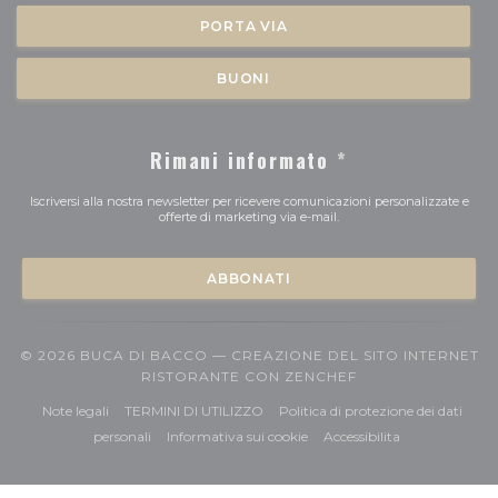
PORTA VIA
BUONI
Rimani informato
*
Iscriversi alla nostra newsletter per ricevere comunicazioni personalizzate e
offerte di marketing via e-mail.
ABBONATI
© 2026 BUCA DI BACCO — CREAZIONE DEL SITO INTERNET
((APRE UNA NUOV
RISTORANTE CON
ZENCHEF
((apre una nuova finestra))
((apre una nuova finestra))
Note legali
TERMINI DI UTILIZZO
Politica di protezione dei dati
((apre una nuova finestra))
((apre una nuova finestra))
((apre una nuov
personali
Informativa sui cookie
Accessibilita