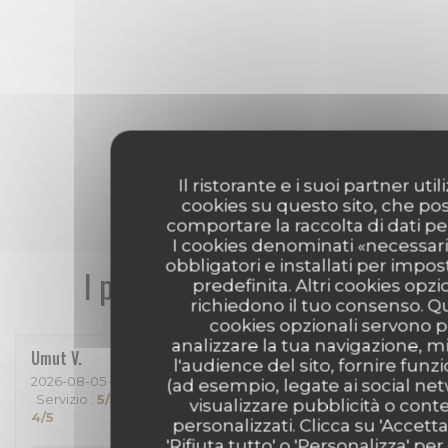
Il ristorante e i suoi partner uti
cookies su questo sito, che p
comportare la raccolta di dati pe
I cookies denominati «necessar
obbligatori e installati per impo
I pareri dei nostri clienti
predefinita. Altri cookies opzi
richiedono il tuo consenso. Q
cookies opzionali servono p
analizzare la tua navigazione, m
Umut
V
l'audience del sito, fornire funzi
2026-08-05
- 19:30 - Ospiti 2
(ad esempio, legate ai social ne
Servizio
:
5
/5
Atmosfera
:
5
/5
Cucina
:
5
/5
Qualità / Prezzo
:
visualizzare pubblicità o cont
4
/5
personalizzati. Clicca su 'Accetta 
'Rifiuta tutto' o 'Personalizza' per