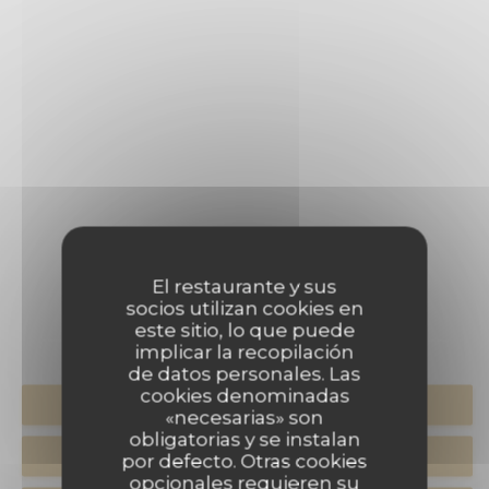
PULSAR
El restaurante y sus
socios utilizan cookies en
este sitio, lo que puede
implicar la recopilación
de datos personales. Las
cookies denominadas
RESERVAR UNA MESA
«necesarias» son
obligatorias y se instalan
TAKEAWAY
por defecto. Otras cookies
opcionales requieren su