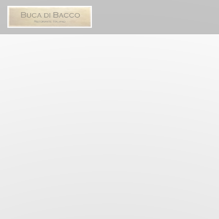
Πίνακας διαχείρισης "Μπισκότων" (Cookies)