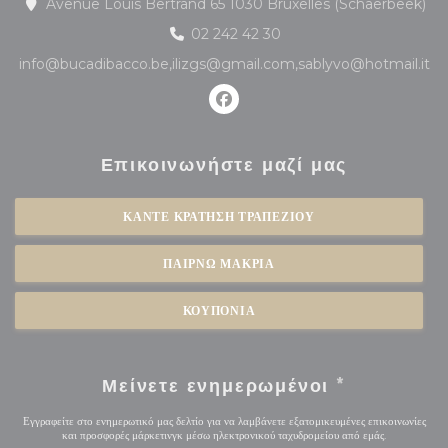
((α
Avenue Louis Bertrand 65 1030 Bruxelles (Schaerbeek)
02 242 42 30
info@bucadibacco.be,ilizgs@gmail.com,sablyvo@hotmail.it
Facebook ((ανοίγει σε νέο παρά
Επικοινωνήστε μαζί μας
ΚΆΝΤΕ ΚΡΆΤΗΣΗ ΤΡΑΠΕΖΙΟΎ
ΠΑΊΡΝΩ ΜΑΚΡΙΆ
ΚΟΥΠΌΝΙΑ
Μείνετε ενημερωμένοι
*
Εγγραφείτε στο ενημερωτικό μας δελτίο για να λαμβάνετε εξατομικευμένες επικοινωνίες
και προσφορές μάρκετινγκ μέσω ηλεκτρονικού ταχυδρομείου από εμάς.