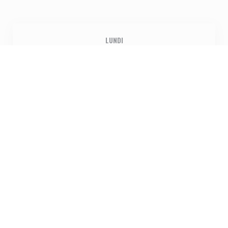
LUNDI
Fermé
MAR
-
VEN
12h00 - 14h30
18h30 - 22h00
SAMEDI
18h30 - 22h00