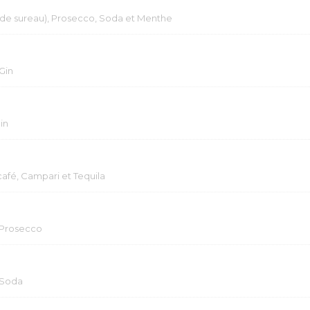
s de sureau), Prosecco, Soda et Menthe
Gin
in
afé, Campari et Tequila
 Prosecco
 Soda