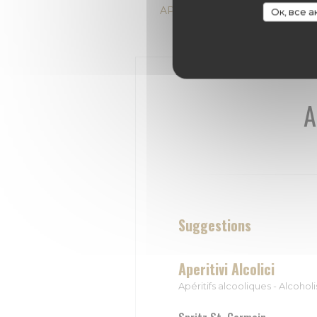
APERITIVI - APÉRITIFS - APE
Ок, все 
A
Suggestions
Aperitivi Alcolici
Apéritifs alcooliques - Alcohol