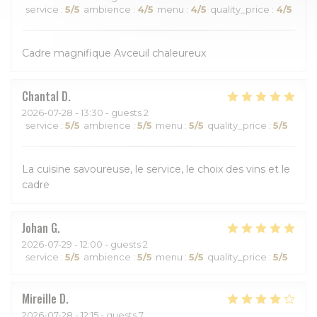
service
:
5
/5
ambience
:
4
/5
menu
:
4
/5
quality_price
:
4
/5
Cadre magnifique Avceuil chaleureux
Chantal
D
2026-07-28
- 13:30 - guests 2
service
:
5
/5
ambience
:
5
/5
menu
:
5
/5
quality_price
:
5
/5
La cuisine savoureuse, le service, le choix des vins et le
cadre
Johan
G
2026-07-29
- 12:00 - guests 2
service
:
5
/5
ambience
:
5
/5
menu
:
5
/5
quality_price
:
5
/5
Mireille
D
2026-07-28
- 12:15 - guests 7