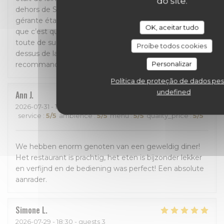
do site.
dehors de Sicile. L’ambiance est top et la serveuse et la
gérante étaient très sympas. Malgré tout cela je trouve
OK, aceitar tudo
que c’est quand même un peu cher mais on sent
toute de suite que le niveau de la nourriture est au
Proíbe todos cookies
dessus de la moyenne, donc cela peut se justifier. Je le
Personalizar
recommande vivement !
Política de proteção de dados pes
undefined
Ann
J
2026-07-31
- 18:30 - guests 4
service
:
5
/5
ambience
:
5
/5
menu
:
5
/5
quality_price
:
5
/5
We hebben enorm genoten van een geweldig diner!
Het restaurant is prachtig, het eten is bijzonder lekker
en verfijnd en de bediening was perfect! Een absolute
aanrader.
Simone
L
2026-07-29
- 18:30 - guests 3