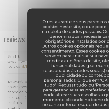
O restaurante e seus parceiros 
cookies neste site, o que pode 
na coleta de dados pessoais. Os
reviews_from_our_clients_following_
denominados «necessários»
obrigatórios e instalados por 
Outros cookies opcionais requ
consentimento. Esses cookies o
servem para analisar sua nav
Umut
V
medir a audiência do site, of
2026-08-05
- 19:30 - guests 2
funcionalidades (por exem
service
:
5
/5
ambience
:
5
/5
menu
:
5
/5
quality_price
:
4
/5
relacionadas às redes sociais) o
publicidade ou conteúd
personalizados. Clique em 'OK, 
En ayant récemment emménagé dans le quartier,
tudo', 'Recusar tudo' ou 'Person
nous avons choisi ce restaurant pour fêter notre 2eme
para gerenciar suas preferênci
année de mariage et on n’a pas été déçu. Le soufflé
pode alterar suas escolhas a q
aux œufs à la truffe noire et la tagliata di manzo avec
momento clicando no ícone de
les fruits secs étaient vraiment délicieux. Le cannolo
no canto inferior esquerdo das
était de loin le meilleur cannolo que j’ai mangé en