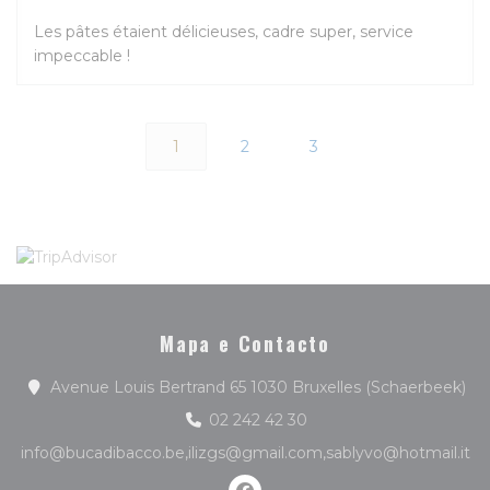
Les pâtes étaient délicieuses, cadre super, service
impeccable !
1
2
3
Mapa e Contacto
((a
Avenue Louis Bertrand 65 1030 Bruxelles (Schaerbeek)
02 242 42 30
info@bucadibacco.be,ilizgs@gmail.com,sablyvo@hotmail.it