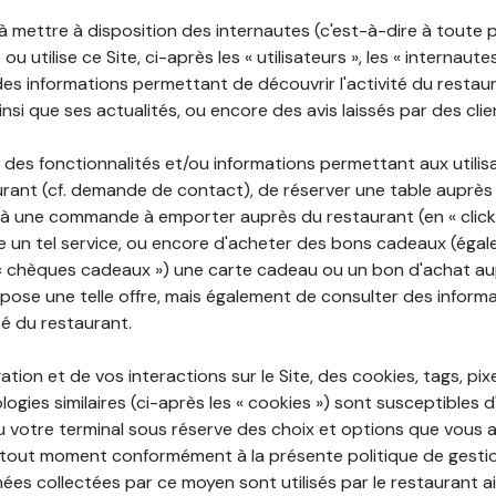
 à mettre à disposition des internautes (c'est-à-dire à toute
ou utilise ce Site, ci-après les « utilisateurs », les « internaute
te des informations permettant de découvrir l'activité du restau
si que ses actualités, ou encore des avis laissés par des clie
 des fonctionnalités et/ou informations permettant aux utilis
urant (cf. demande de contact), de réserver une table auprès
à une commande à emporter auprès du restaurant (en « click a
 un tel service, ou encore d'acheter des bons cadeaux (égal
« chèques cadeaux ») une carte cadeau ou un bon d'achat au
opose une telle offre, mais également de consulter des informa
ité du restaurant.
ation et de vos interactions sur le Site, des cookies, tags, pix
ogies similaires (ci-après les « cookies ») sont susceptibles d
u votre terminal sous réserve des choix et options que vous 
tout moment conformément à la présente politique de gestio
ées collectées par ce moyen sont utilisés par le restaurant a