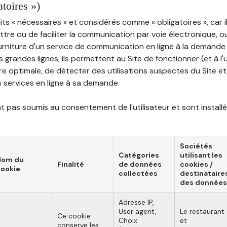
atoires »)
ts « nécessaires » et considérés comme « obligatoires », car il
tre ou de faciliter la communication par voie électronique, 
ourniture d'un service de communication en ligne à la demand
les grandes lignes, ils permettent au Site de fonctionner (et à l'
e optimale, de détecter des utilisations suspectes du Site et 
ns services en ligne à sa demande.
 pas soumis au consentement de l'utilisateur et sont installé
Sociétés
Catégories
utilisant les
Nom du
Finalité
de données
cookies /
ookie
collectées
destinataire
des données
Adresse IP,
User agent,
Le restaurant
Ce cookie
Choix
et
conserve les