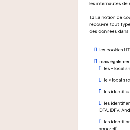
les internautes de 
1.3 La notion de co
recouvre tout type 
des données dans le
les cookies HT
mais également
les « local 
le « local s
les identifi
les identifi
IDFA, IDFV, Andr
les identifi
appareil) ;