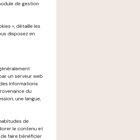
 module de gestion
es », détaille les
vous disposez en
, généralement
 par un serveur web
r des informations
 provenance du
ession, une langue,
 habitudes de
liorer le contenu et
 de faire bénéficier