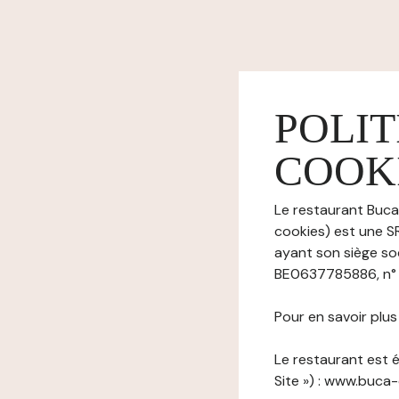
POLIT
COOK
Le restaurant Buca 
cookies) est une SR
ayant son siège so
BE0637785886, n° t
Pour en savoir plu
Le restaurant est é
Site ») : www.buca