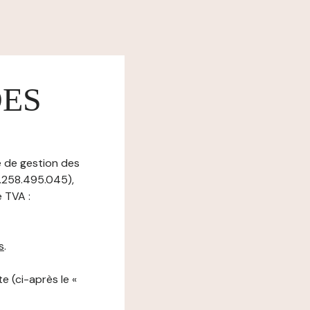
DES
e de gestion des
2.258.495.045),
 TVA :
s
.
e (ci-après le «