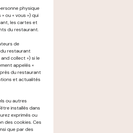
 personne physique
s » ou « vous ») qui
rant, les cartes et
nts du restaurant.
ateurs de
 du restaurant
nd collect ») si le
ement appelés «
près du restaurant
tions et actualités
els ou autres
'être installés dans
aurez exprimés ou
n des cookies. Ces
insi que par des