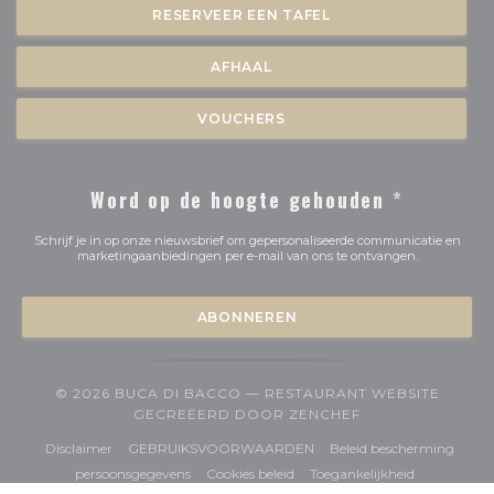
RESERVEER EEN TAFEL
AFHAAL
VOUCHERS
Word op de hoogte gehouden
*
Schrijf je in op onze nieuwsbrief om gepersonaliseerde communicatie en
marketingaanbiedingen per e-mail van ons te ontvangen.
ABONNEREN
© 2026 BUCA DI BACCO — RESTAURANT WEBSITE
((OPENT IN EEN 
GECREËERD DOOR
ZENCHEF
((opent in een nieuw venster))
((opent in een nieuw venster
Disclaimer
GEBRUIKSVOORWAARDEN
Beleid bescherming
((opent in een nieuw venster))
((opent in een nieuw venster))
((opent in e
persoonsgegevens
Cookies beleid
Toegankelijkheid