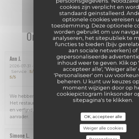
persoonsgegevens. 'Noodzakeli
cookies zijn verplicht en wor
standaard geïnstalleerd. And
optionele cookies vereisen 
toestemming. Deze optionele c
worden gebruikt om uw navigat
Onze gastbeoordelingen
analyseren, het sitepubliek te 
functies te bieden (bijv. gerela
aan sociale netwerken) of
gepersonaliseerde advertentie
Ann
J
inhoud weer te geven. Klik op 
2026-07-31
- 18:30 - Gasten 4
accepteer alle', 'Weiger alle' 
Service
:
5
/5
Atmosfeer
:
5
/5
Keuken
:
5
/5
Kwaliteit / Prijs
:
'Personaliseer' om uw voorkeur
5
/5
beheren. U kunt uw keuzes op
moment wijzigen door op h
cookiepictogram linksonder o
We hebben enorm genoten van een geweldig diner!
sitepagina's te klikken.
Het restaurant is prachtig, het eten is bijzonder lekker
en verfijnd en de bediening was perfect! Een absolute
aanrader.
OK, accepteer alle
Weiger alle cookies
Simone
L