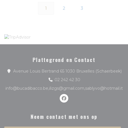
1
2
3
Plattegrond en Contact
((o
Avenue Louis Bertrand 65 1030 Bruxelles (Schaerbeek)
02 242 42 30
info@bucadibacco.be,ilizgs@gmail.com,sablyvo@hotmail.it
Facebook ((opent in een ni
Neem contact met ons op