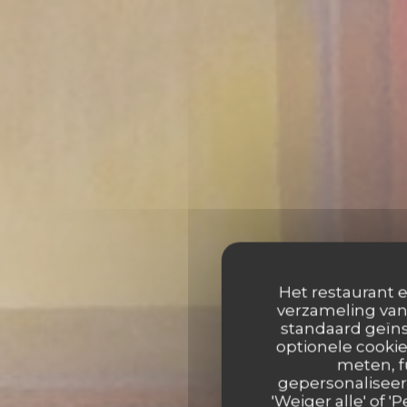
Het restaurant e
verzameling van 
standaard geïns
optionele cookie
meten, f
gepersonaliseerd
'Weiger alle' of