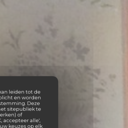
kan leiden tot de
rplicht en worden
oestemming. Deze
et sitepubliek te
erken) of
 accepteer alle',
 uw keuzes op elk