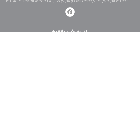
info@bucadibacco.be,ilizgs@gmail.com,sablyvo@hotmail.it
Facebook ((新しいウィンド
お問い合わせ
予約
取り除く
バウチャー
ニュースレター
*
当社のニュースレターを購読し、当社からのEメールによる個別コミュニケーション
やマーケティングオファーを受け取る。
登録する