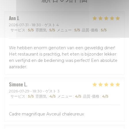
Ann
J
2026-07-31
- 18:30 - ゲスト 4
サービス
:
5
/5
雰囲気
:
5
/5
メニュー
:
5
/5
品質-価格
:
5
/5
We hebben enorm genoten van een geweldig diner!
Het restaurant is prachtig, het eten is bijzonder lekker
en verfijnd en de bediening was perfect! Een absolute
aanrader.
Simone
L
2026-07-29
- 18:30 - ゲスト 3
サービス
:
5
/5
雰囲気
:
4
/5
メニュー
:
4
/5
品質-価格
:
4
/5
Cadre magnifique Avceuil chaleureux