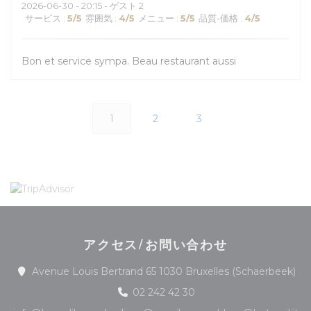
2026-06-30
- 20:15 - ゲスト 2
サービス
:
5
/5
雰囲気
:
4
/5
メニュー
:
5
/5
品質-価格
:
4
/5
Bon et service sympa. Beau restaurant aussi
1
2
3
アクセス/お問い合わせ
(
Avenue Louis Bertrand 65 1030 Bruxelles (Schaerbeek)
02 242 42 30