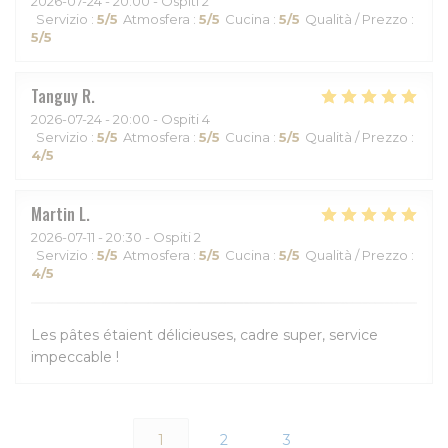
2026-07-24
- 20:00 - Ospiti 2
Servizio
:
5
/5
Atmosfera
:
5
/5
Cucina
:
5
/5
Qualità / Prezzo
:
5
/5
Tanguy
R
2026-07-24
- 20:00 - Ospiti 4
Servizio
:
5
/5
Atmosfera
:
5
/5
Cucina
:
5
/5
Qualità / Prezzo
:
4
/5
Martin
L
2026-07-11
- 20:30 - Ospiti 2
Servizio
:
5
/5
Atmosfera
:
5
/5
Cucina
:
5
/5
Qualità / Prezzo
:
4
/5
Les pâtes étaient délicieuses, cadre super, service
impeccable !
1
2
3