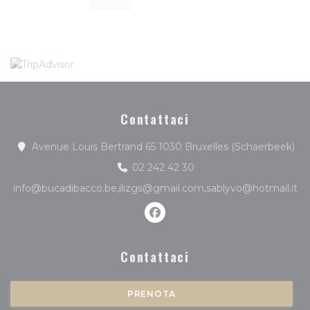
Contattaci
((a
Avenue Louis Bertrand 65 1030 Bruxelles (Schaerbeek)
02 242 42 30
info@bucadibacco.be,ilizgs@gmail.com,sablyvo@hotmail.it
Facebook ((apre una nuova f
Contattaci
PRENOTA