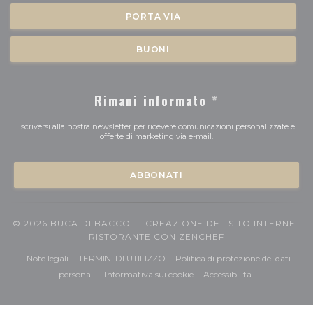
PORTA VIA
BUONI
Rimani informato
*
Iscriversi alla nostra newsletter per ricevere comunicazioni personalizzate e
offerte di marketing via e-mail.
ABBONATI
© 2026 BUCA DI BACCO — CREAZIONE DEL SITO INTERNET
((APRE UNA NUOV
RISTORANTE CON
ZENCHEF
((apre una nuova finestra))
((apre una nuova finestra))
Note legali
TERMINI DI UTILIZZO
Politica di protezione dei dati
((apre una nuova finestra))
((apre una nuova finestra))
((apre una nuov
personali
Informativa sui cookie
Accessibilita