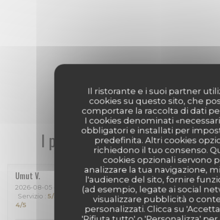
Il ristorante e i suoi partner uti
cookies su questo sito, che p
comportare la raccolta di dati pe
I cookies denominati «necessar
obbligatori e installati per impo
I pareri dei nostri clienti
predefinita. Altri cookies opzi
richiedono il tuo consenso. Q
cookies opzionali servono p
analizzare la tua navigazione, m
Umut
V
l'audience del sito, fornire funzi
2026-08-05
- 19:30 - Ospiti 2
(ad esempio, legate ai social ne
Servizio
:
5
/5
Atmosfera
:
5
/5
Cucina
:
5
/5
Qualità / Prezzo
:
visualizzare pubblicità o cont
4
/5
personalizzati. Clicca su 'Accetta 
'Rifiuta tutto' o 'Personalizza' per