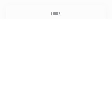
LUNES
Cerrado
MAR
-
VIE
12:00 - 14:30
18:30 - 22:00
SÁBADO
18:30 - 22:00
DOMINGO