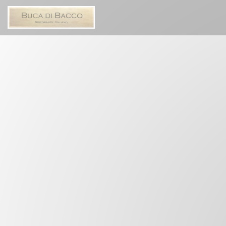
Πίνακας διαχείρισης "Μπισκότων" (Cookies)