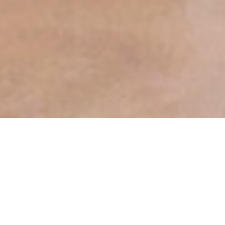
Buca Di Bacco
Bienvenue au BUCA DI BACCO Ristorante
Italiano