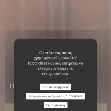
Ο ιστότοπος αυτός
χρησιμοποιεί "μπισκότα"
(cookies) και σας επιτρέπει να
ελέγξετε τι θέλετε να
ενεργοποιήσετε
BUCA DI BACCO
ΙΤΑΛΙΚΌ ΓΚΟΥΡΜΈ ΕΣΤΙΑΤΌΡΙΟ
|
OK, αποδοχή όλων
BRUXELLES (SCHAERBEEK)
Απόρριψε όλα τα "μπισκότα" (cookies)
Εξατομίκευση
ΚΆΝΤΕ ΚΡΆΤΗΣΗ ΤΡΑΠΕΖΙΟΎ