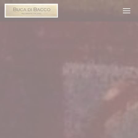
Πίνακας διαχείρισης "Μπισκότων" (Cookies)