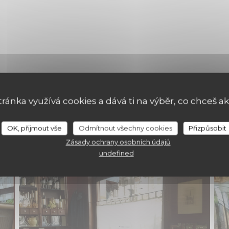
tránka využívá cookies a dává ti na výběr, co chceš ak
OK, přijmout vše
Odmítnout všechny cookies
Přizpůsobit
Zásady ochrany osobních údajů
undefined